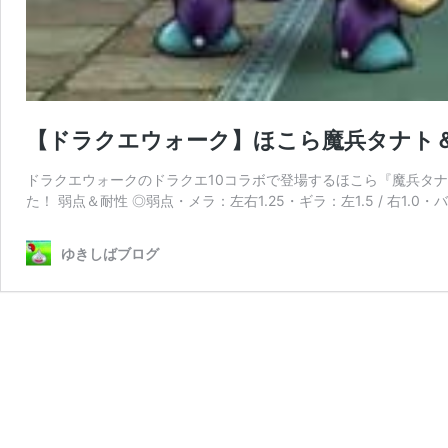
【ドラクエウォーク】ほこら魔兵タナト
ドラクエウォークのドラクエ10コラボで登場するほこら『魔兵タ
た！ 弱点＆耐性 ◎弱点・メラ：左右1.25・ギラ：左1.5 / 右1.0・バ
ゆきしばブログ