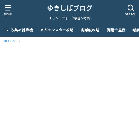
ゆきしばブログ
MENU
SEARCH
ドラクエウォーク検証＆考察
こころ集め計算機
メガモンスター攻略
高難度攻略
覚醒千里行
考
HOME