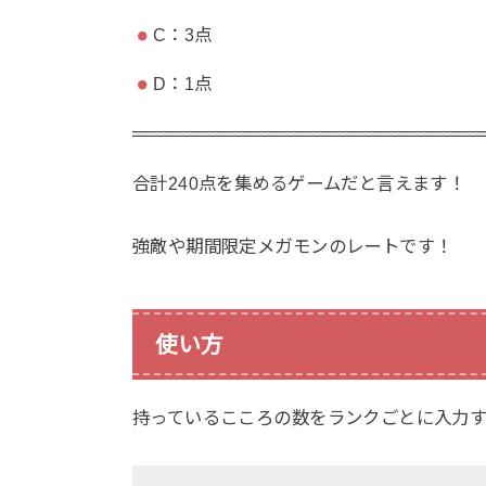
C：3点
D：1点
合計240点を集めるゲームだと言えます！
強敵や期間限定メガモンのレートです！
使い方
持っているこころの数をランクごとに入力