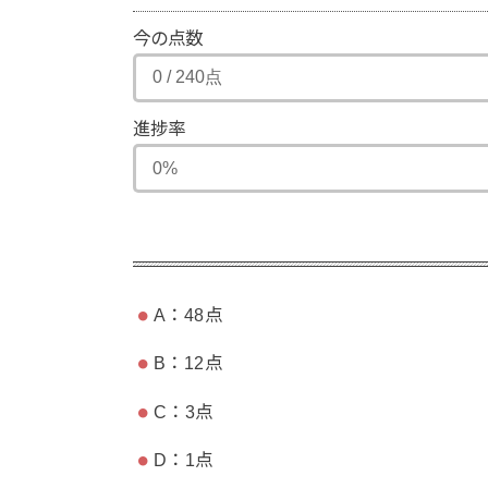
今の点数
進捗率
A：48点
B：12点
C：3点
D：1点