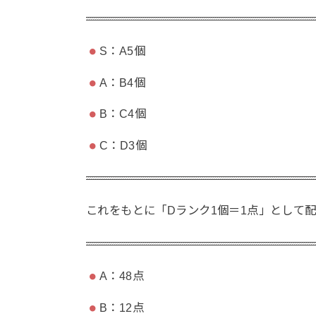
S：A5個
A：B4個
B：C4個
C：D3個
これをもとに「Dランク1個＝1点」として
A：48点
B：12点