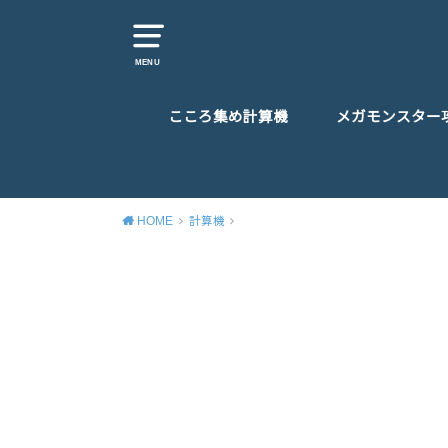
MENU
こころ集め計算機
メガモンスター
HOME
計算機