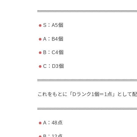
S：A5個
A：B4個
B：C4個
C：D3個
これをもとに「Dランク1個＝1点」として
A：48点
B：12点