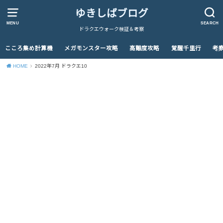
ゆきしばブログ
MENU
SEARCH
ドラクエウォーク検証＆考察
こころ集め計算機
メガモンスター攻略
高難度攻略
覚醒千里行
考
HOME
2022年7月 ドラクエ10