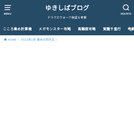
ゆきしばブログ
MENU
SEARCH
ドラクエウォーク検証＆考察
こころ集め計算機
メガモンスター攻略
高難度攻略
覚醒千里行
考
HOME
2022年1月 豪氷の四天王