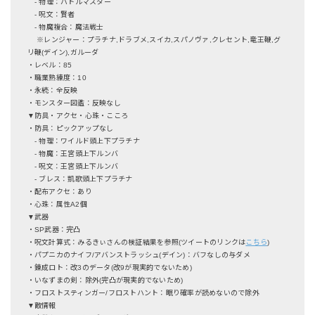
- 物理：バトルマスター
- 呪文：賢者
- 物魔複合：魔法戦士
※レンジャー：プラチナ,ドラブメ,スイカ,スパノヴァ,クレセント,竜王鞭,グ
リ鞭(デイン),ガルーダ
・レベル：85
・職業熟練度：10
・永続：全反映
・モンスター図鑑：反映なし
▼防具・アクセ・心珠・こころ
・防具：ピックアップなし
- 物理：ワイルド頭上下プラチナ
- 物魔：王宮頭上下ルンバ
- 呪文：王宮頭上下ルンバ
- ブレス：凱歌頭上下プラチナ
・配布アクセ：あり
・心珠：属性A2個
▼武器
・SP武器：完凸
・呪文計算式：みるきぃさんの検証結果を参照(ツイートのリンクは
こちら
)
・パプニカのナイフ/アバンストラッシュ(デイン)：バフなしの与ダメ
・錬成ロト：改3のデータ(改9が現実的でないため)
・いなずまの剣：除外(完凸が現実的でないため)
・フロストスティンガー/フロストハント：眠り確率が読めないので除外
▼敵情報