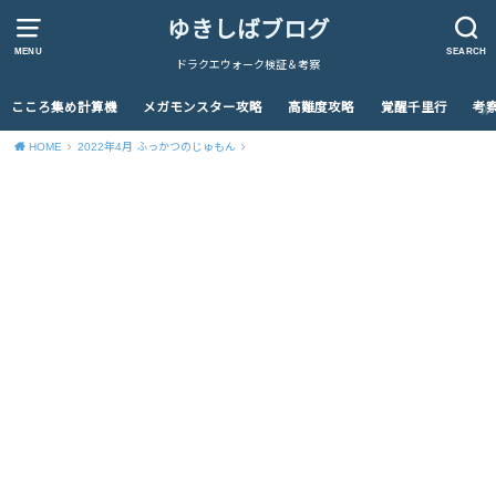
ゆきしばブログ
MENU
SEARCH
ドラクエウォーク検証＆考察
こころ集め計算機
メガモンスター攻略
高難度攻略
覚醒千里行
考
HOME
2022年4月 ふっかつのじゅもん