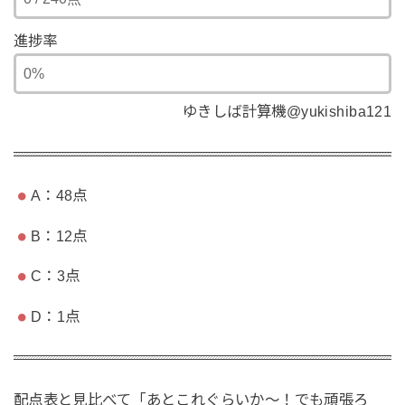
進捗率
ゆきしば計算機@yukishiba121
A：48点
B：12点
C：3点
D：1点
配点表と見比べて「あとこれぐらいか〜！でも頑張ろ