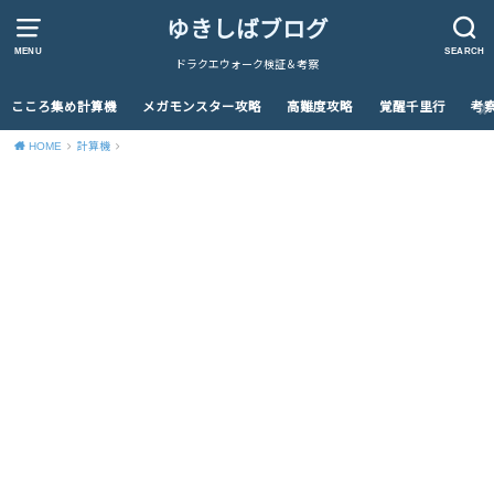
ゆきしばブログ
MENU
SEARCH
ドラクエウォーク検証＆考察
こころ集め計算機
メガモンスター攻略
高難度攻略
覚醒千里行
考
HOME
計算機