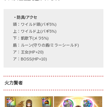
・防具/アクセ
頭：ワイルド頭(バギ5%)
上：ワイルド上(バギ5%)
下：凱歌下(メラ5%)
盾：ルーン(守りの盾/ミラーシールド)
ア：王女(HP+20)
ア：BOSS(HP+10)
火力賢者