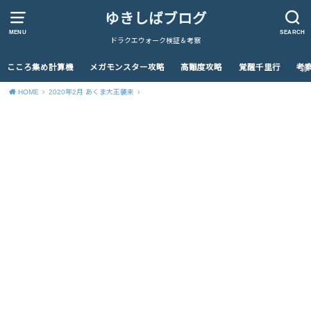
ゆきしばブログ
MENU
SEARCH
ドラクエウォーク検証＆考察
こころ集め計算機
メガモンスター攻略
高難度攻略
覚醒千里行
考
HOME
2020年2月 あくま大王襲来