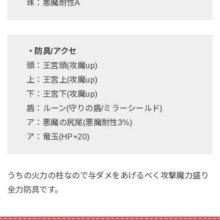
珠：悪魔耐性A
・防具/アクセ
頭：王宮頭(攻魔up)
上：王宮上(攻魔up)
下：王宮下(攻魔up)
盾：ルーン(守りの盾/ミラーシールド)
ア：悪魔の尻尾(悪魔耐性3%)
ア：竜玉(HP+20)
うちの火力の柱なので与ダメをあげるべく攻撃魔力盛り
全力防具です。