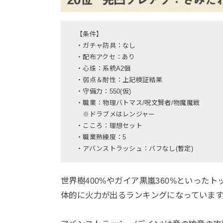
【条件】
・ガチャ防具：なし
・配布アクセ：あり
・心珠：系統A2個
・弱点＆耐性：上記検証結果
・守備力：550(仮)
・職業：物理バトマス/呪文賢者/物魔魔戦
※ドラブメはレンジャー
・こころ：理想セット
・職業熟練度：5
・アバンストラッシュ：バフなし(暫定)
世界樹400%やガイア黒嵐360%といった
体的に火力が出るランキングになっています