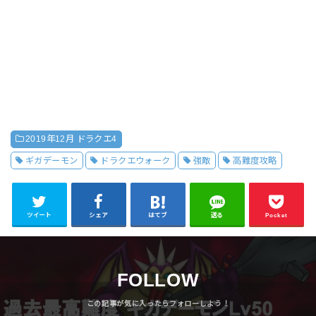
2019年12月 ドラクエ4
ギガデーモン
ドラクエウォーク
強敵
高難度攻略
ツイート
シェア
はてブ
送る
Pocket
FOLLOW