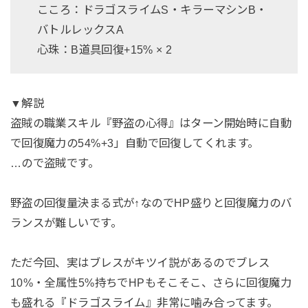
こころ：ドラゴスライムS・キラーマシンB・
バトルレックスA
心珠：B道具回復+15% × 2
▼解説
盗賊の職業スキル『野盗の心得』はターン開始時に自動
で回復魔力の54%+3」自動で回復してくれます。
…ので盗賊です。
野盗の回復量決まる式が↑なのでHP盛りと回復魔力のバ
ランスが難しいです。
ただ今回、実はブレスがキツイ説があるのでブレス
10%・全属性5%持ちでHPもそこそこ、さらに回復魔力
も盛れる『ドラゴスライム』非常に噛み合ってます。