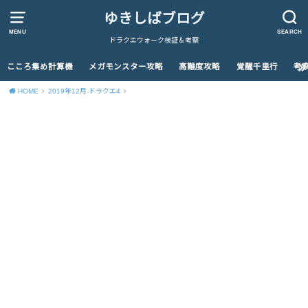
ゆきしばブログ
MENU
SEARCH
ドラクエウォーク検証＆考察
こころ集め計算機
メガモンスター攻略
高難度攻略
覚醒千里行
考
HOME
2019年12月 ドラクエ4