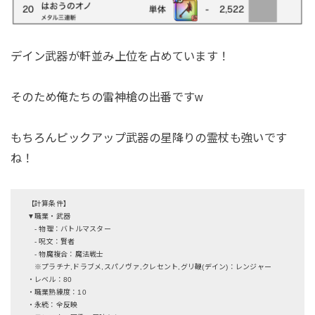
デイン武器が軒並み上位を占めています！
そのため俺たちの雷神槍の出番ですw
もちろんピックアップ武器の星降りの霊杖も強いです
ね！
【計算条件】
▼職業・武器
- 物理：バトルマスター
- 呪文：賢者
- 物魔複合：魔法戦士
※プラチナ,ドラブメ,スパノヴァ,クレセント,グリ鞭(デイン)：レンジャー
・レベル：80
・職業熟練度：10
・永続：全反映