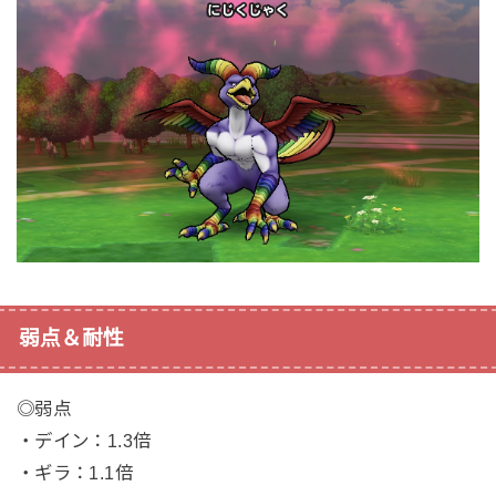
弱点＆耐性
◎弱点
・デイン：1.3倍
・ギラ：1.1倍