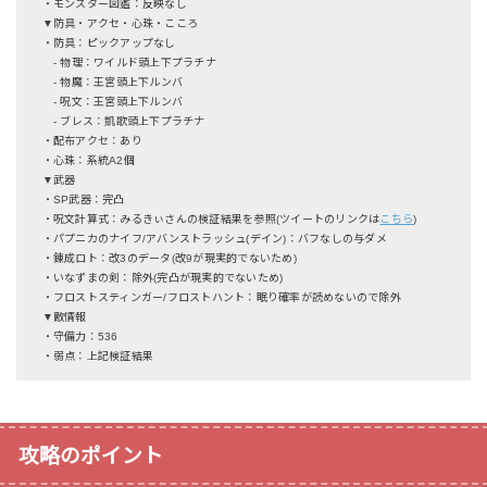
・モンスター図鑑：反映なし
▼防具・アクセ・心珠・こころ
・防具：ピックアップなし
- 物理：ワイルド頭上下プラチナ
- 物魔：王宮頭上下ルンバ
- 呪文：王宮頭上下ルンバ
- ブレス：凱歌頭上下プラチナ
・配布アクセ：あり
・心珠：系統A2個
▼武器
・SP武器：完凸
・呪文計算式：みるきぃさんの検証結果を参照(ツイートのリンクは
こちら
)
・パプニカのナイフ/アバンストラッシュ(デイン)：バフなしの与ダメ
・錬成ロト：改3のデータ(改9が現実的でないため)
・いなずまの剣：除外(完凸が現実的でないため)
・フロストスティンガー/フロストハント：眠り確率が読めないので除外
▼敵情報
・守備力：536
・弱点：上記検証結果
攻略のポイント