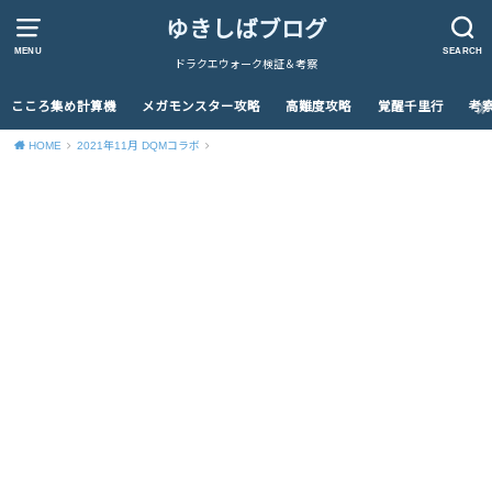
ゆきしばブログ
MENU
SEARCH
ドラクエウォーク検証＆考察
こころ集め計算機
メガモンスター攻略
高難度攻略
覚醒千里行
考
HOME
2021年11月 DQMコラボ