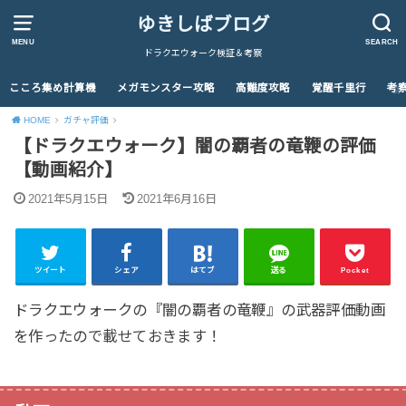
ゆきしばブログ
MENU
SEARCH
ドラクエウォーク検証＆考察
こころ集め計算機
メガモンスター攻略
高難度攻略
覚醒千里行
考
HOME
ガチャ評価
【ドラクエウォーク】闇の覇者の竜鞭の評価
【動画紹介】
2021年5月15日
2021年6月16日
ツイート
シェア
はてブ
送る
Pocket
ドラクエウォークの『闇の覇者の竜鞭』の武器評価動画
を作ったので載せておきます！