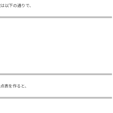
数は以下の通りで、
配点表を作ると、