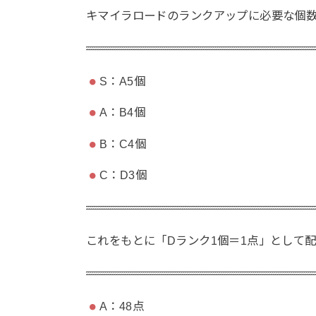
キマイラロードのランクアップに必要な個
S：A5個
A：B4個
B：C4個
C：D3個
これをもとに「Dランク1個＝1点」として
A：48点