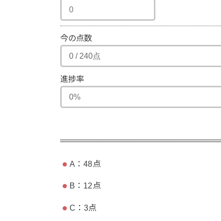
今の点数
進捗率
A：48点
B：12点
C：3点