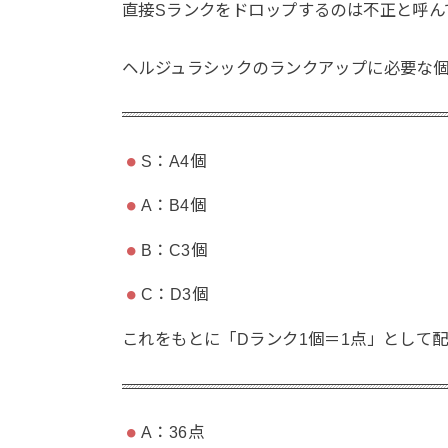
直接Sランクをドロップするのは不正と呼ん
ヘルジュラシックのランクアップに必要な
S：A4個
A：B4個
B：C3個
C：D3個
これをもとに「Dランク1個＝1点」として
A：36点