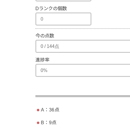
Dランクの個数
今の点数
進捗率
A：36点
B：9点