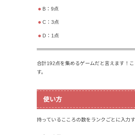
B：9点
C：3点
D：1点
合計192点を集めるゲームだと言えます！
す。
使い方
持っているこころの数をランクごとに入力