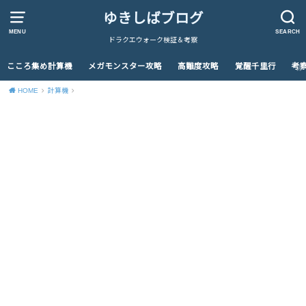
ゆきしばブログ
MENU
SEARCH
ドラクエウォーク検証＆考察
こころ集め計算機
メガモンスター攻略
高難度攻略
覚醒千里行
考
HOME
計算機