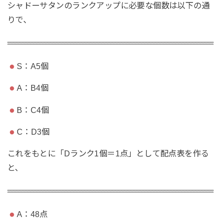
シャドーサタンのランクアップに必要な個数は以下の通
りで、
S：A5個
A：B4個
B：C4個
C：D3個
これをもとに「Dランク1個＝1点」として配点表を作る
と、
A：48点