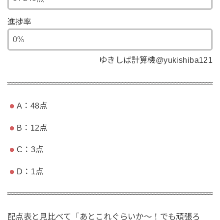
進捗率
ゆきしば計算機@yukishiba121
A：48点
B：12点
C：3点
D：1点
配点表と見比べて「あとこれぐらいか〜！でも頑張ろ