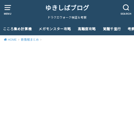
ゆきしばブログ
MENU
SEARCH
ドラクエウォーク検証＆考察
こころ集め計算機
メガモンスター攻略
高難度攻略
覚醒千里行
考
HOME
新情報まとめ