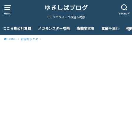
ゆきしばブログ
MENU
SEARCH
ドラクエウォーク検証＆考察
こころ集め計算機
メガモンスター攻略
高難度攻略
覚醒千里行
考
HOME
新情報まとめ