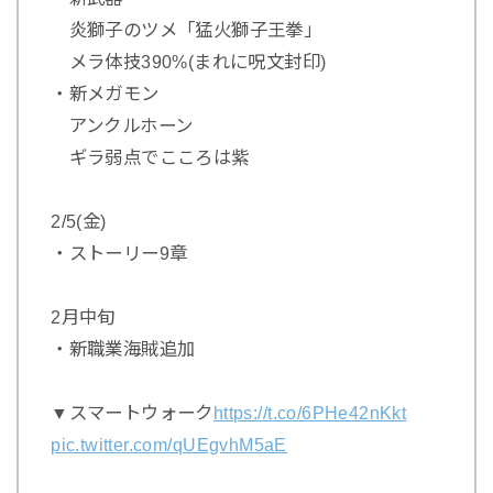
炎獅子のツメ「猛火獅子王拳」
メラ体技390%(まれに呪文封印)
・新メガモン
アンクルホーン
ギラ弱点でこころは紫
2/5(金)
・ストーリー9章
2月中旬
・新職業海賊追加
▼スマートウォーク
https://t.co/6PHe42nKkt
pic.twitter.com/qUEgvhM5aE