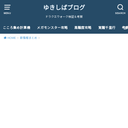
ゆきしばブログ
MENU
SEARCH
ドラクエウォーク検証＆考察
こころ集め計算機
メガモンスター攻略
高難度攻略
覚醒千里行
考
HOME
新情報まとめ