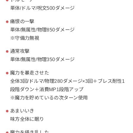
単体/ドルマ/呪文500ダメージ
痛恨の一撃
単体/無属性/物理850ダメージ
※守備力無視
通常攻撃
単体/無属性/物理350ダメージ
魔力を暴走させた
全体3回/ドルマ/物理280ダメージ×3回＋ブレス耐性1
段階ダウン＋消費MP1段階アップ
※魔力を貯めているの次ターン使用
あまいいき
味方全体に眠り
魔力を掻き乱した