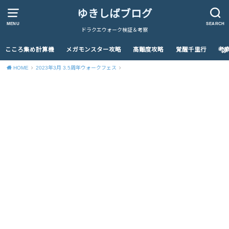
ゆきしばブログ
MENU
SEARCH
ドラクエウォーク検証＆考察
こころ集め計算機
メガモンスター攻略
高難度攻略
覚醒千里行
考
HOME
2023年3月 3.5周年ウォークフェス