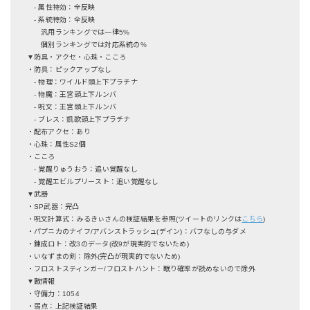
- 属性特効：全反映
- 系統特効：全反映
汎用ランキングでは一律5%
個別ランキングでは対応系統の%
▼防具・アクセ・心珠・こころ
・防具：ピックアップなし
- 物理：ワイルド頭上下プラチナ
- 物魔：王宮頭上下ルンバ
- 呪文：王宮頭上下ルンバ
- ブレス：凱歌頭上下プラチナ
・配布アクセ：あり
・心珠：属性S2個
・こころ
- 覚醒りゅうおう：追い覚醒なし
- 覚醒エビルプリースト：追い覚醒なし
▼武器
・SP武器：完凸
・呪文計算式：みるきぃさんの検証結果を参照(ツイートのリンクは
こちら
)
・パプニカのナイフ/アバンストラッシュ(デイン)：バフなしの与ダメ
・錬成ロト：改3のデータ(改9が現実的でないため)
・いなずまの剣：除外(完凸が現実的でないため)
・フロストスティンガー/フロストハント：眠り確率が読めないので除外
▼敵情報
・守備力：1054
・弱点：上記検証結果