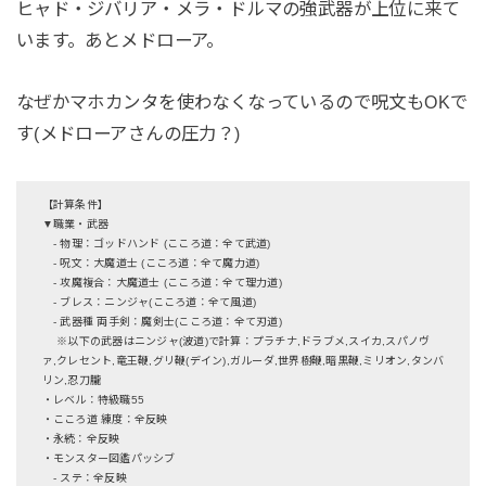
ヒャド・ジバリア・メラ・ドルマの強武器が上位に来て
います。あとメドローア。
なぜかマホカンタを使わなくなっているので呪文もOKで
す(メドローアさんの圧力？)
【計算条件】
▼職業・武器
- 物理：ゴッドハンド (こころ道：全て武道)
- 呪文：大魔道士 (こころ道：全て魔力道)
- 攻魔複合：大魔道士 (こころ道：全て理力道)
- ブレス：ニンジャ(こころ道：全て風道)
- 武器種 両手剣：魔剣士(こころ道：全て刃道)
※以下の武器はニンジャ(波道)で計算：プラチナ,ドラブメ,スイカ,スパノヴ
ァ,クレセント,竜王鞭,グリ鞭(デイン),ガルーダ,世界樹鞭,暗黒鞭,ミリオン,タンバ
リン,忍刀朧
・レベル：特級職55
・こころ道 練度：全反映
・永続：全反映
・モンスター図鑑パッシブ
- ステ：全反映