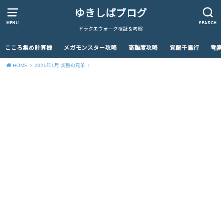
ゆきしばブログ
MENU
SEARCH
ドラクエウォーク検証＆考察
こころ集め計算機
メガモンスター攻略
高難度攻略
覚醒千里行
考
HOME
2021年1月 炎熱の兄弟