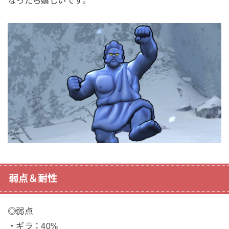
なったら嬉しいです。
弱点＆耐性
◎弱点
・ギラ：40%