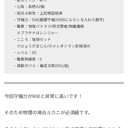
・配布アクセ：あり
・心珠：系統A2個
・弱点＆耐性：上記検証結果
・守備力：560(基礎守備力900にルカニを入れた数字)
・職業：物理バトマス/呪文賢者/物魔魔戦
※プラチナはレンジャー
・こころ：理想セット
※ひょうがまじん/カメレオンマン反映済み
・レベル：65
・職業熟練度：5
・冥獣のツメ：毒成功率20%(仮)
今回守備力が900と非常に高いです！
そのため物理の場合ルカニが必須級です。