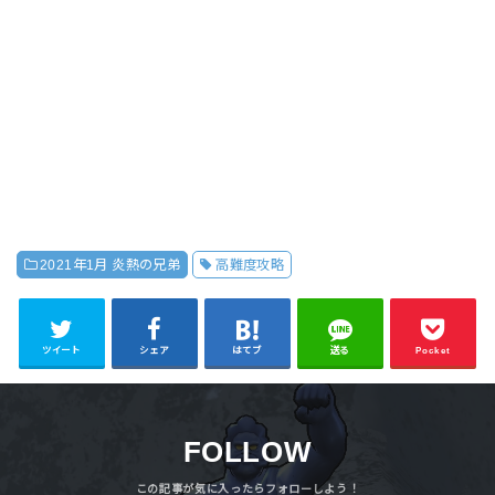
2021年1月 炎熱の兄弟
高難度攻略
ツイート
シェア
はてブ
送る
Pocket
FOLLOW