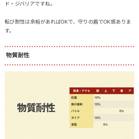
ド・ジバリアですね。
転び耐性は余裕があればOKで、守りの盾でOK感ありま
す。
物質耐性