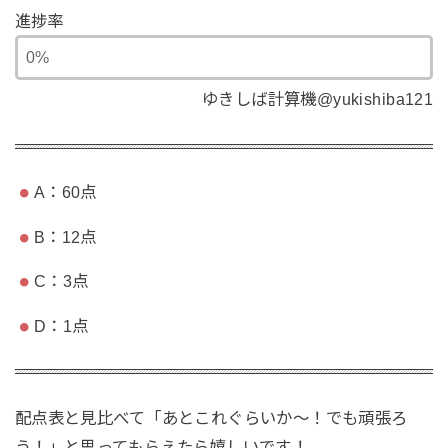
進捗率
ゆきしば計算機@yukishiba121
A：60点
B：12点
C：3点
D：1点
配点表と見比べて「あとこれぐらいか〜！でも頑張ろ
う！」と思ってもらえたら嬉しいです！