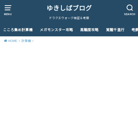
ゆきしばブログ
MENU
SEARCH
ドラクエウォーク検証＆考察
こころ集め計算機
メガモンスター攻略
高難度攻略
覚醒千里行
考
HOME
計算機