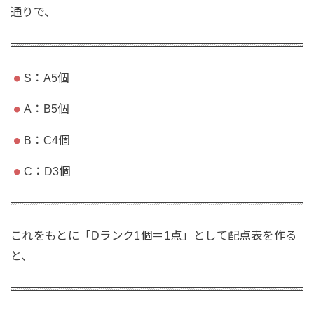
通りで、
S：A5個
A：B5個
B：C4個
C：D3個
これをもとに「Dランク1個＝1点」として配点表を作る
と、