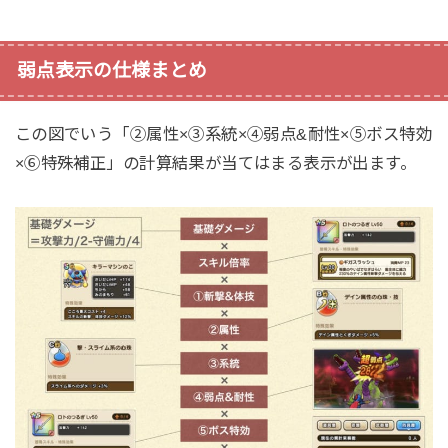
弱点表示の仕様まとめ
この図でいう「②属性×③系統×④弱点&耐性×⑤ボス特効
×⑥特殊補正」の計算結果が当てはまる表示が出ます。