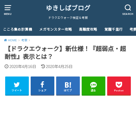
ゆきしばブログ
MENU
SEARCH
ドラクエウォーク検証＆考察
こころ集め計算機
メガモンスター攻略
高難度攻略
覚醒千里行
考
HOME
考察
【ドラクエウォーク】新仕様！『超弱点・超
耐性』表示とは？
2020年4月16日
2020年4月25日
ツイート
シェア
はてブ
送る
Pocket