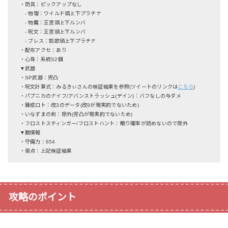
・防具：ピックアップなし
- 物理：ワイルド頭上下プラチナ
- 物魔：王宮頭上下ルンバ
- 呪文：王宮頭上下ルンバ
- ブレス：凱歌頭上下プラチナ
・配布アクセ：あり
・心珠：系統S2個
▼武器
・SP武器：完凸
・呪文計算式：みるきぃさんの検証結果を参照(ツイートのリンクは
こちら
)
・パプニカのナイフ/アバンストラッシュ(デイン)：バフなしの与ダメ
・錬成ロト：改3のデータ(改9が現実的でないため)
・いなずまの剣：除外(完凸が現実的でないため)
・フロストスティンガー/フロストハント：眠り確率が読めないので除外
▼敵情報
・守備力：654
・弱点：上記検証結果
攻略のポイント