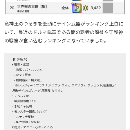
竜神王のつるぎを筆頭にデイン武器がランキング上位に
いて、最近のドルマ武器である闇の覇者の魔杖や守護神
の戦笛が食い込むランキングになっていました。
【計算条件】
▼職業・武器
- 物理：バトルマスター
- 呪文：賢者
- 物魔複合：魔法戦士
※レンジャー：プラチナ,ドラブメ,スイカ,スパノヴァ,クレセント,竜王鞭,グ
リ鞭(デイン),ガルーダ,暗黒鞭,ミリオン
・レベル：85
・職業熟練度：10
・永続：全反映
・モンスター図鑑パッシブ
- ステ：全反映
- 属性特効：全反映
▼防具・アクセ・心珠・こころ