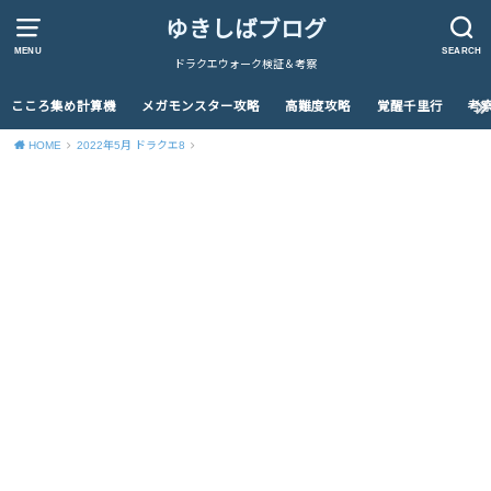
ゆきしばブログ
MENU
SEARCH
ドラクエウォーク検証＆考察
こころ集め計算機
メガモンスター攻略
高難度攻略
覚醒千里行
考
HOME
2022年5月 ドラクエ8