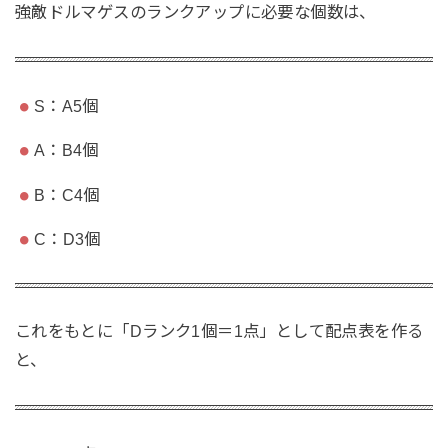
強敵ドルマゲスのランクアップに必要な個数は、
S：A5個
A：B4個
B：C4個
C：D3個
これをもとに「Dランク1個＝1点」として配点表を作る
と、