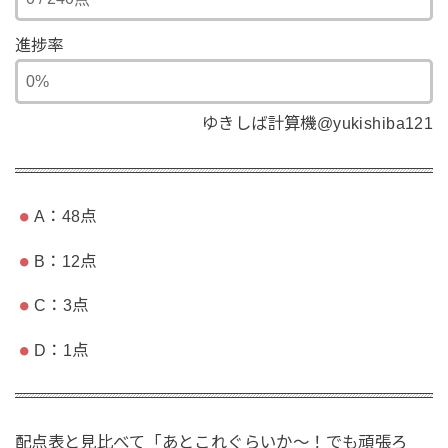
進捗率
ゆきしば計算機@yukishiba121
A：48点
B：12点
C：3点
D：1点
配点表と見比べて「あとこれぐらいか〜！でも頑張ろ