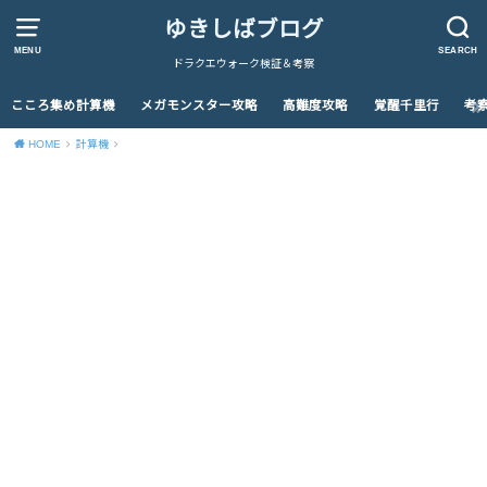
ゆきしばブログ
MENU
SEARCH
ドラクエウォーク検証＆考察
こころ集め計算機
メガモンスター攻略
高難度攻略
覚醒千里行
考
HOME
計算機