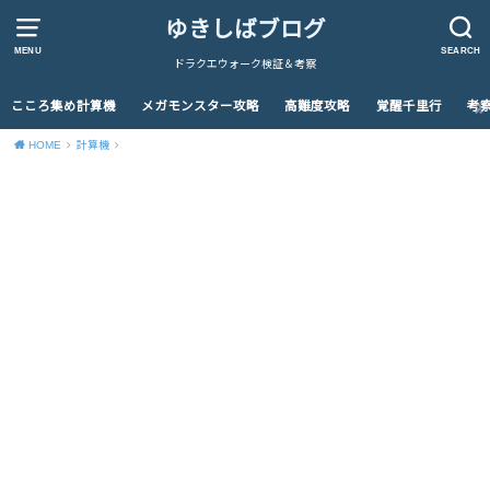
ゆきしばブログ
MENU
SEARCH
ドラクエウォーク検証＆考察
こころ集め計算機
メガモンスター攻略
高難度攻略
覚醒千里行
考
HOME
計算機