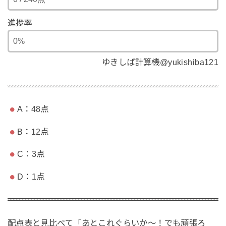
進捗率
ゆきしば計算機@yukishiba121
A：48点
B：12点
C：3点
D：1点
配点表と見比べて「あとこれぐらいか〜！でも頑張ろ