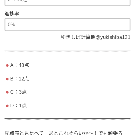
進捗率
ゆきしば計算機@yukishiba121
A：48点
B：12点
C：3点
D：1点
配点表と見比べて「あとこれぐらいか〜！でも頑張ろ