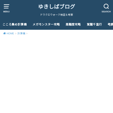
ゆきしばブログ
MENU
SEARCH
ドラクエウォーク検証＆考察
こころ集め計算機
メガモンスター攻略
高難度攻略
覚醒千里行
考
HOME
計算機