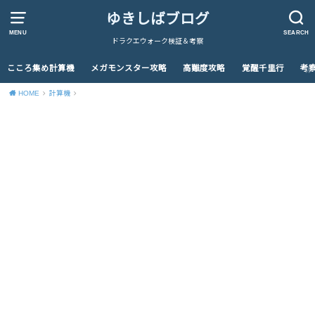
ゆきしばブログ
MENU
SEARCH
ドラクエウォーク検証＆考察
こころ集め計算機
メガモンスター攻略
高難度攻略
覚醒千里行
考
HOME
計算機