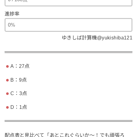
進捗率
ゆきしば計算機@yukishiba121
A：27点
B：9点
C：3点
D：1点
配点表と見比べて「あとこれぐらいか〜！でも頑張ろ