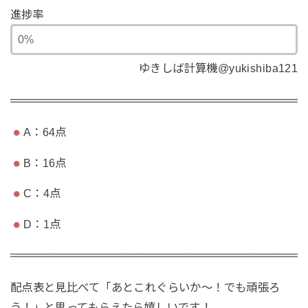
進捗率
ゆきしば計算機@yukishiba121
A：64点
B：16点
C：4点
D：1点
配点表と見比べて「あとこれぐらいか〜！でも頑張ろ
う！」と思ってもらえたら嬉しいです！