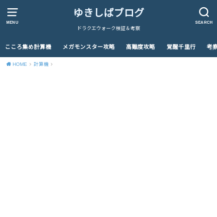
ゆきしばブログ
MENU
SEARCH
ドラクエウォーク検証＆考察
こころ集め計算機
メガモンスター攻略
高難度攻略
覚醒千里行
考
HOME
計算機