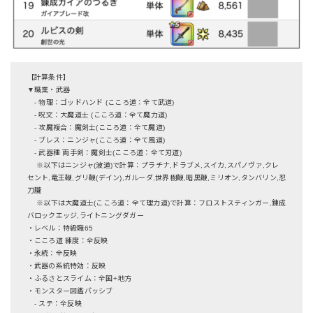
【計算条件】
▼職業・武器
- 物理：ゴッドハンド (こころ道：全て武道)
- 呪文：大魔道士 (こころ道：全て魔力道)
- 攻魔複合：魔剣士(こころ道：全て魔道)
- ブレス：ニンジャ(こころ道：全て風道)
- 武器種 両手剣：魔剣士(こころ道：全て刃道)
※以下はニンジャ(波道)で計算：プラチナ,ドラブメ,スイカ,スパノヴァ,クレ
セント,竜王鞭,グリ鞭(デイン),ガルーダ,世界樹鞭,暗黒鞭,ミリオン,タンバリン,忍
刀朧
※以下は大魔道士(こころ道：全て理力道)で計算：フロストスティンガー,錬成
バロックエッジ,ライトニングダガー
・レベル：特級職65
・こころ道 練度：全反映
・永続：全反映
・武器の系統特効：反映
・ふるさとスライム：全国+地方
・モンスター図鑑パッシブ
- ステ：全反映