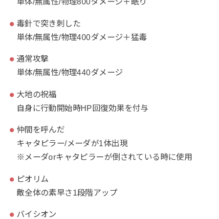
単体/無属性/物理800ダメージ＋眠り
毒針で突き刺した
単体/無属性/物理400ダメージ＋猛毒
通常攻撃
単体/無属性/物理440ダメージ
大地の祝福
自身に行動開始時HP回復効果を付与
仲間を呼んだ
キャタピラー/メーダが1体出現
※メーダorキャタピラーが倒されている時に使用
ピオリム
敵全体の素早さ1段階アップ
バイシオン