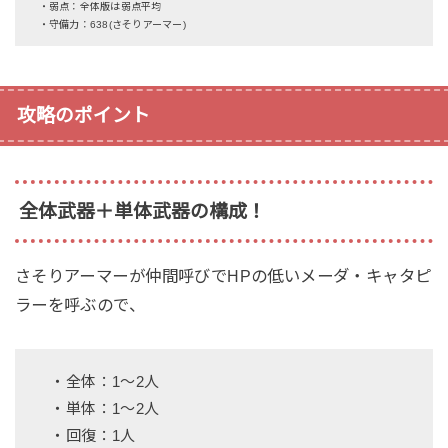
・弱点：全体版は弱点平均
・守備力：638(さそりアーマー)
攻略のポイント
全体武器＋単体武器の構成！
さそりアーマーが仲間呼びでHPの低いメーダ・キャタピ
ラーを呼ぶので、
・全体：1〜2人
・単体：1〜2人
・回復：1人