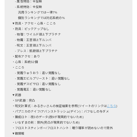
- 属性特効：全反映
- 系統特効：全反映
汎用ランキングでは一律7%
個別ランキングでは対応系統の%
▼防具・アクセ・心珠・こころ
・防具：ピックアップなし
- 物理：ワイルド頭上下プラチナ
- 物魔：王宮頭上下ルンバ
- 呪文：王宮頭上下ルンバ
- ブレス：凱歌頭上下プラチナ
・配布アクセ：あり
・心珠：系統S2個
・こころ
- 覚醒りゅうおう：追い覚醒なし
- 覚醒エビルプリースト：追い覚醒なし
- 覚醒デスピサロ：追い覚醒なし
- 覚醒竜王：追い覚醒なし
▼武器
・SP武器：完凸
・呪文計算式：みるきぃさんの検証結果を参照(ツイートのリンクは
こちら
)
・パプニカのナイフ/アバンストラッシュ(デイン)：バフなしの与ダメ
・錬成ロト：改3のデータ(改9が現実的でないため)
・いなずまの剣：除外(完凸が現実的でないため)
・フロストスティンガー/フロストハント：眠り確率が読めないので除外
▼敵情報