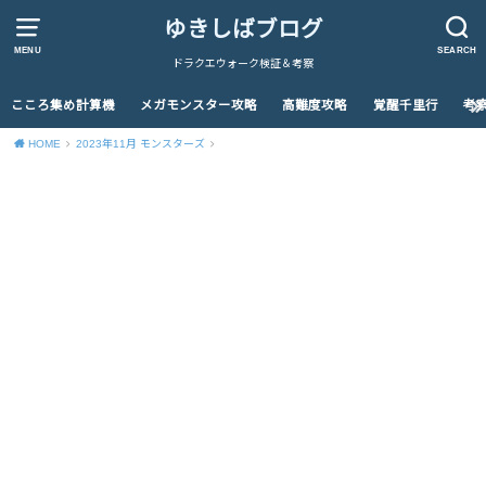
ゆきしばブログ
MENU
SEARCH
ドラクエウォーク検証＆考察
こころ集め計算機
メガモンスター攻略
高難度攻略
覚醒千里行
考
HOME
2023年11月 モンスターズ