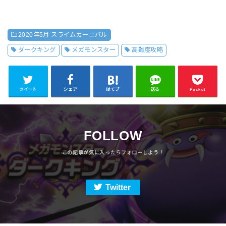
2020年5月 スライムカーニバル
ダークキング
メガモンスター
高難度攻略
ツイート
シェア
はてブ
送る
Pocket
FOLLOW
Twitter