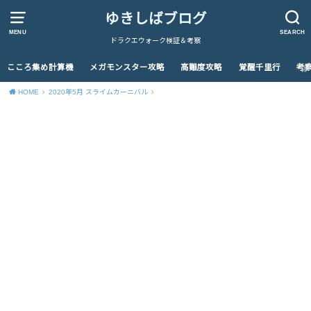
ゆきしばブログ
MENU
SEARCH
ドラクエウォーク検証＆考察
こころ集め計算機
メガモンスター攻略
高難度攻略
覚醒千里行
考
HOME
2020年5月 スライムカーニバル