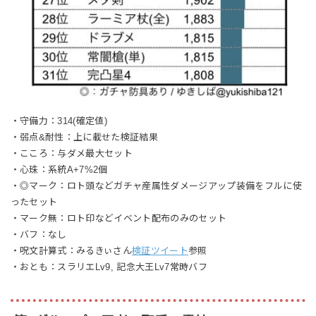
・守備力：314(確定値)
・弱点&耐性：上に載せた検証結果
・こころ：与ダメ最大セット
・心珠：系統A+7%2個
・◎マーク：ロト頭などガチャ産属性ダメージアップ装備をフルに使
ったセット
・マーク無：ロト印などイベント配布のみのセット
・バフ：なし
・呪文計算式：みるきぃさん
検証ツイート
参照
・おとも：スラリエLv9, 記念大王Lv7常時バフ