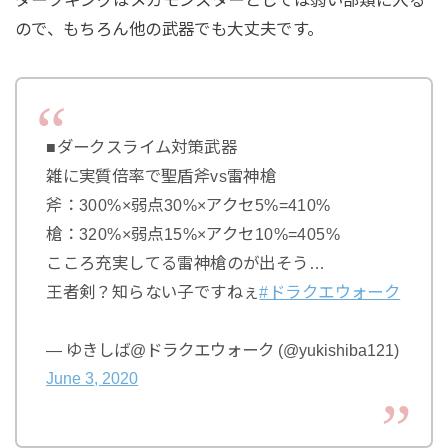
ので、もちろん他の武器でも大丈夫です。
■ダークスライム対策武器
雑に実質倍率で聖盾斧vs雷神槍
斧：300%×弱点30%×アクセ5%=410%
槍：320%×弱点15%×アクセ10%=405%
こころ充実してる雷神槍のが出そう…
王者剣？知らない子ですねぇ
#ドラクエウォーク
— ゆきしば@ドラクエウォーク (@yukishiba121)
June 3, 2020