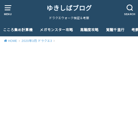
ゆきしばブログ
MENU
SEARCH
ドラクエウォーク検証＆考察
こころ集め計算機
メガモンスター攻略
高難度攻略
覚醒千里行
考
HOME
2020年3月 ドラクエ3