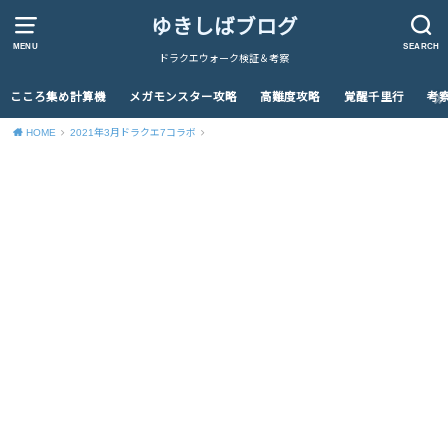
ゆきしばブログ
MENU
SEARCH
ドラクエウォーク検証＆考察
こころ集め計算機
メガモンスター攻略
高難度攻略
覚醒千里行
考
HOME
2021年3月ドラクエ7コラボ