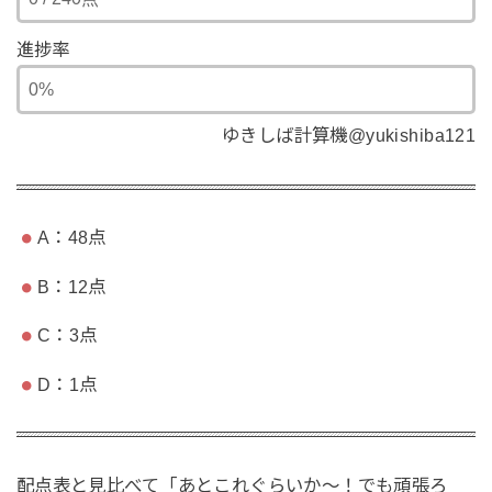
進捗率
ゆきしば計算機@yukishiba121
A：48点
B：12点
C：3点
D：1点
配点表と見比べて「あとこれぐらいか〜！でも頑張ろ