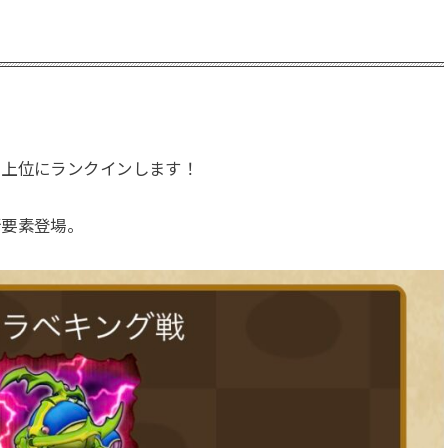
で上位にランクインします！
新要素登場。