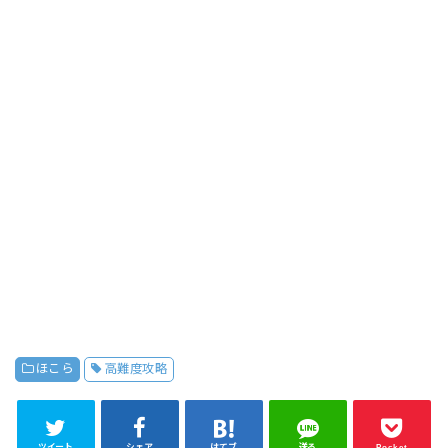
ほこら
高難度攻略
ツイート
シェア
はてブ
送る
Pocket