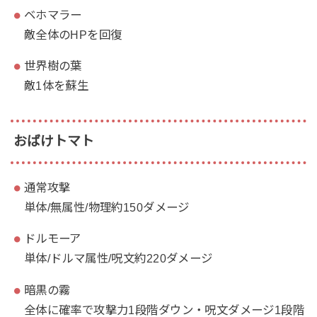
ベホマラー
敵全体のHPを回復
世界樹の葉
敵1体を蘇生
おばけトマト
通常攻撃
単体/無属性/物理約150ダメージ
ドルモーア
単体/ドルマ属性/呪文約220ダメージ
暗黒の霧
全体に確率で攻撃力1段階ダウン・呪文ダメージ1段階