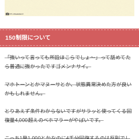
150制限について
「強いって言っても所詮ほこらでしょ〜」って舐めてた
ら普通に強かったですゴメンナサイ。
マホトーンとかマヌーサとか、状態異常決めた方が良い
かもしれません。
とりあえず条件わからないですがサラッと使ってくる回
復量4,000超えのベホマラーがやばいです。
こっち1発1,000とかなのに4手分回復するのは反則でし