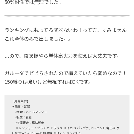
50%耐性では無理でした。
ランキングに載ってる武器ないわ！って方、すみません
これ全体のみで出しました。。
…ので、夜叉棍やら単体高火力を使えば大丈夫です。
ガルーダでビビらされたので構えていたら弱めなので！
150縛りは強いけど無視すればOKです。
【計算条件】
▼職業・武器
- 物理：バトルマスター
- 呪文：賢者
- 物魔複合：魔法戦士
※レンジャー：プラチナ,ドラブメ,スイカ,スパノヴァ,クレセント,竜王鞭,グ
リ鞭(デイン),ガルーダ,暗黒鞭,ミリオン,タンバリン