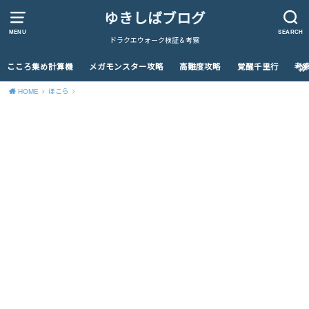
ゆきしばブログ
MENU
SEARCH
ドラクエウォーク検証＆考察
こころ集め計算機
メガモンスター攻略
高難度攻略
覚醒千里行
考
HOME
ほこら