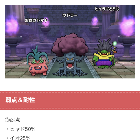
弱点＆耐性
◎弱点
・ヒャド50%
・イオ25%