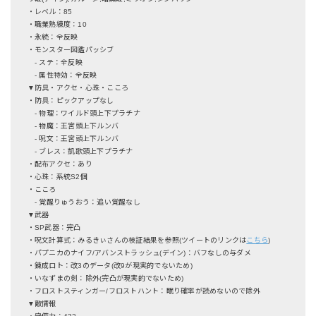
・レベル：85
・職業熟練度：10
・永続：全反映
・モンスター図鑑パッシブ
- ステ：全反映
- 属性特効：全反映
▼防具・アクセ・心珠・こころ
・防具：ピックアップなし
- 物理：ワイルド頭上下プラチナ
- 物魔：王宮頭上下ルンバ
- 呪文：王宮頭上下ルンバ
- ブレス：凱歌頭上下プラチナ
・配布アクセ：あり
・心珠：系統S2個
・こころ
- 覚醒りゅうおう：追い覚醒なし
▼武器
・SP武器：完凸
・呪文計算式：みるきぃさんの検証結果を参照(ツイートのリンクは
こちら
)
・パプニカのナイフ/アバンストラッシュ(デイン)：バフなしの与ダメ
・錬成ロト：改3のデータ(改9が現実的でないため)
・いなずまの剣：除外(完凸が現実的でないため)
・フロストスティンガー/フロストハント：眠り確率が読めないので除外
▼敵情報