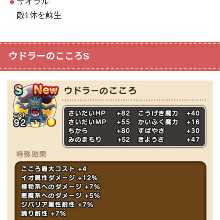
ザオラル
敵1体を蘇生
ウドラーのこころS