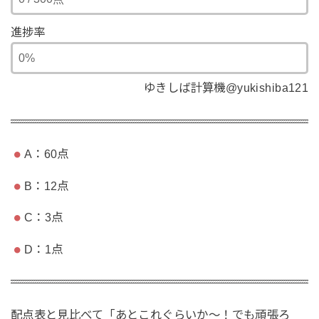
進捗率
ゆきしば計算機@yukishiba121
A：60点
B：12点
C：3点
D：1点
配点表と見比べて「あとこれぐらいか〜！でも頑張ろ