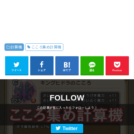
計算機
こころ集め計算機
ツイート
シェア
はてブ
送る
Pocket
FOLLOW
Twitter