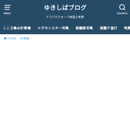
ゆきしばブログ
MENU
SEARCH
ドラクエウォーク検証＆考察
こころ集め計算機
メガモンスター攻略
高難度攻略
覚醒千里行
考
HOME
計算機